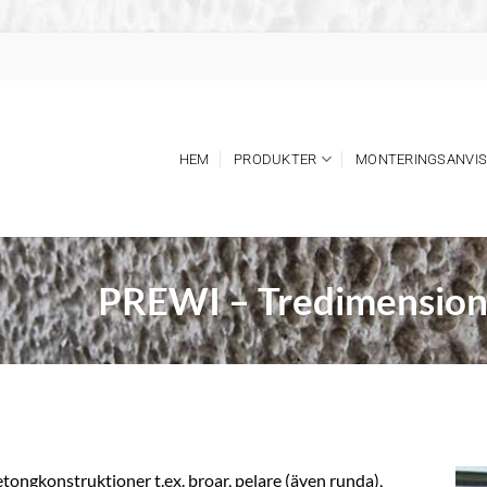
HEM
PRODUKTER
MONTERINGSANVIS
PREWI – Tredimension
tongkonstruktioner t.ex. broar, pelare (även runda),