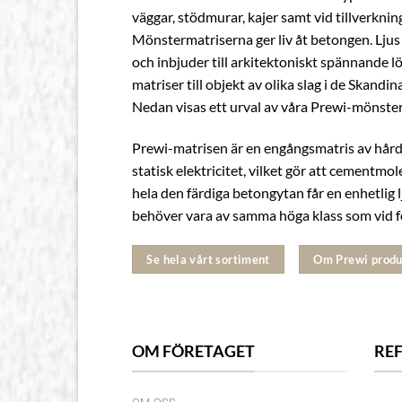
väggar, stödmurar, kajer samt vid tillverkn
Mönstermatriserna ger liv åt betongen. Ljus
och inbjuder till arkitektoniskt spännande l
matriser till objekt av olika slag i de Skandi
Nedan visas ett urval av våra Prewi-mönster
Prewi-matrisen är en engångsmatris av hård 
statisk elektricitet, vilket gör att cementmo
hela den färdiga betongytan får en enhetlig 
behöver vara av samma höga klass som vid f
Se hela vårt sortiment
Om Prewi produ
OM FÖRETAGET
RE