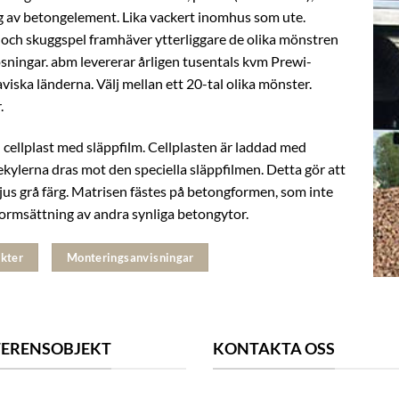
ing av betongelement. Lika vackert inomhus som ute.
 och skuggspel framhäver ytterliggare de olika mönstren
ösningar. abm levererar årligen tusentals kvm Prewi-
naviska länderna. Välj mellan ett 20-tal olika mönster.
.
cellplast med släppfilm. Cellplasten är laddad med
lekylerna dras mot den speciella släppfilmen. Detta gör att
ljus grå färg. Matrisen fästes på betongformen, som inte
ormsättning av andra synliga betongytor.
kter
Monteringsanvisningar
FERENSOBJEKT
KONTAKTA OSS