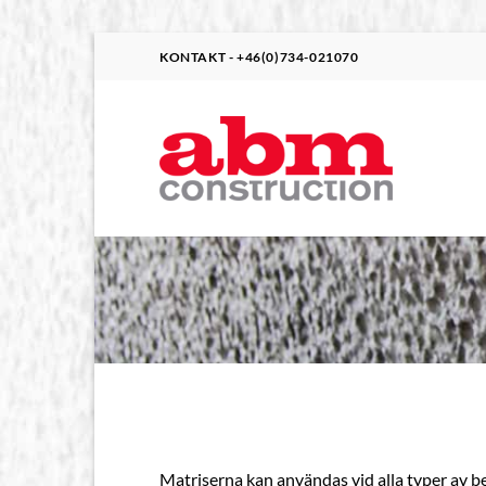
Skip
KONTAKT - +46(0)734-021070
to
content
Matriserna kan användas vid alla typer av be