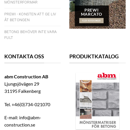
MÖNSTERFORMAR
PREWI
MARCATO
PREWI - KONSTEN ATT GE LIV
ÅT BETONGEN
FLER REFERENSER
BETONG BEHÖVER INTE VARA
FULT
KONTAKTA OSS
PRODUKTKATALOG
abm Construction AB
Ljungsjövägen 29
31195 Falkenberg
Tel. +46(0)734-021070
E-mail: info@abm-
construction.se